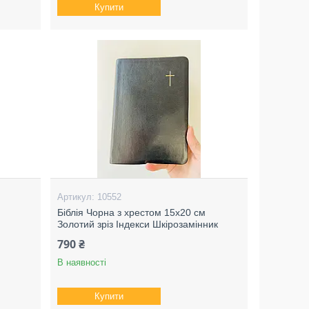
Купити
10552
Біблія Чорна з хрестом 15х20 см
Золотий зріз Індекси Шкірозамінник
790 ₴
В наявності
Купити