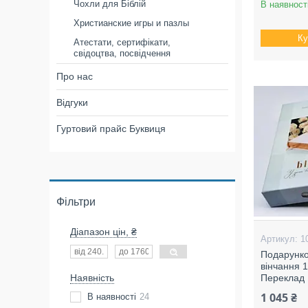
Чохли для Біблій
В наявност
Христианские игры и пазлы
Ку
Атестати, сертифікати,
свідоцтва, посвідчення
Про нас
Відгуки
Гуртовий прайс Буквиця
Фільтри
Діапазон цін, ₴
1
Подарунко
вінчання 
Наявність
Переклад 
1 045 ₴
В наявності
24