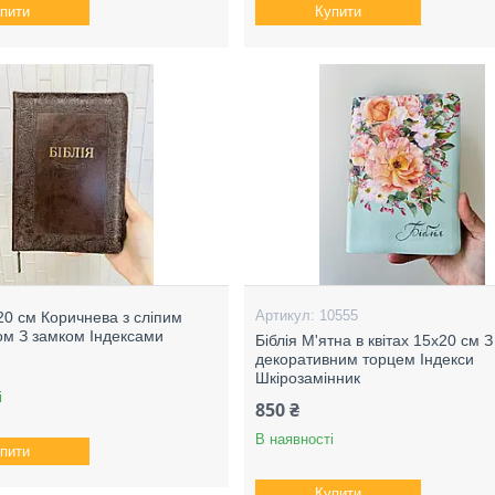
пити
Купити
10555
х20 см Коричнева з сліпим
м З замком Індексами
Біблія М'ятна в квітах 15х20 см З
декоративним торцем Індекси
Шкірозамінник
і
850 ₴
В наявності
пити
Купити