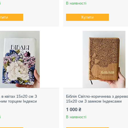
і
В наявності
пити
Купити
а в квітах 15х20 см З
Біблія Світло-коричнева з дерев
ним торцем Індекси
15х20 см З замком Індексами
1 000 ₴
і
В наявності