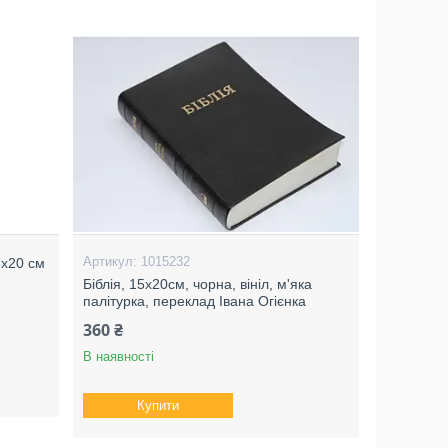
1015232
5х20 см
Біблія, 15х20см, чорна, вініл, м'яка
палітурка, переклад Івана Огієнка
360 ₴
В наявності
Купити