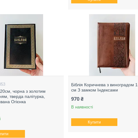
053
Біблія Коричнева з виноградом 
см З замком Індексами
х20см, чорна з золотим
ям, тверда палітурка,
970 ₴
Івана Огієнка
В наявності
і
Купити
пити