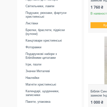
замком Ін
Світильники, лампи
1 760 ₴
Подушки, рюкзаки, фартухи
В наявност
християнські
Листівки
Ку
Брелки, браслети, підвіски
(кулони)
Канцтовари християнські
Фоторамки
Подарункові набори з
Біблійними цитатами
Ігри, пазли
Значки Металеві
Наклейки
Магніти християнські
Календарі, щоденники,
Біблія Си
записники
замком Ін
1 000 ₴
Пакети, упаковка