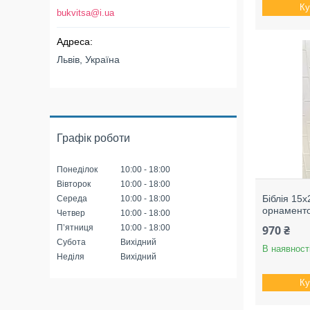
Ку
bukvitsa@i.ua
Львів, Україна
Графік роботи
Понеділок
10:00
18:00
Вівторок
10:00
18:00
Біблія 15
Середа
10:00
18:00
орнаменто
Четвер
10:00
18:00
Пʼятниця
10:00
18:00
970 ₴
Субота
Вихідний
В наявност
Неділя
Вихідний
Ку