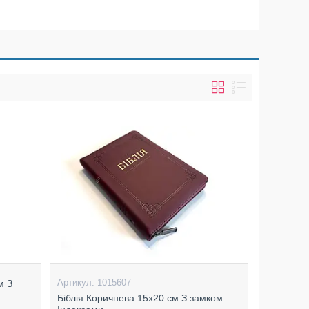
1015607
м З
Біблія Коричнева 15х20 см З замком