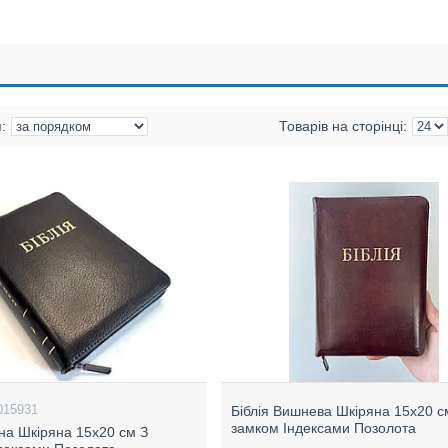
015931
Біблія Вишнева Шкіряна 15х20 с
замком Індексами Позолота
рна Шкіряна 15х20 см З