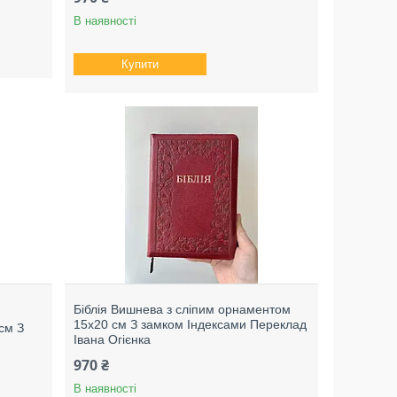
В наявності
Купити
Біблія Вишнева з сліпим орнаментом
15х20 см З замком Індексами Переклад
см З
Івана Огієнка
970 ₴
В наявності