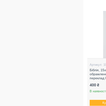
1
Біблія, 15
обрамленн
переклад 
400 ₴
В наявност
Ку