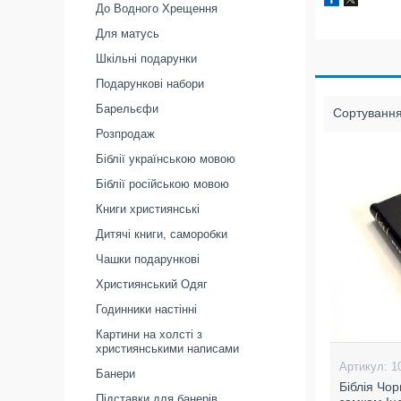
До Водного Хрещення
Для матусь
Шкільні подарунки
Подарункові набори
Барельєфи
Розпродаж
Біблії українською мовою
Біблії російською мовою
Книги християнські
Дитячі книги, саморобки
Чашки подарункові
Християнський Одяг
Годинники настінні
Картини на холсті з
християнськими написами
1
Банери
Біблія Чо
Підставки для банерів