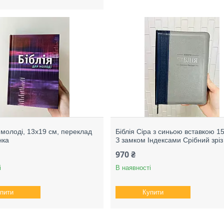
 молоді, 13х19 см, переклад
Біблія Сіра з синьою вставкою 1
нка
З замком Індексами Срібний зріз
970 ₴
і
В наявності
пити
Купити