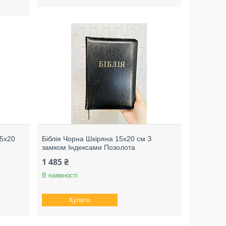
15х20
Біблія Чорна Шкіряна 15х20 см З
замком Індексами Позолота
1 485 ₴
В наявності
Купити