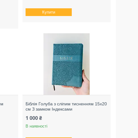
Купити
ом
Біблія Голуба з сліпим тисненням 15х20
см З замком Індексами
1 000 ₴
В наявності