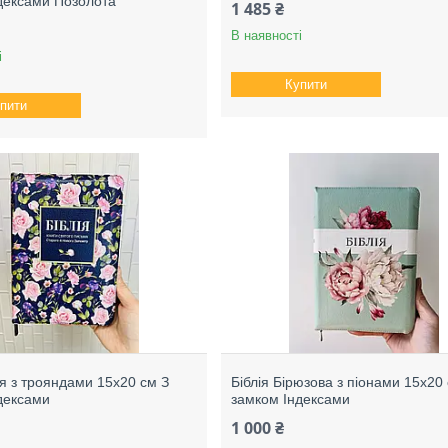
дексами Позолота
1 485 ₴
В наявності
і
Купити
пити
ня з трояндами 15х20 см З
Біблія Бірюзова з піонами 15х20
дексами
замком Індексами
1 000 ₴