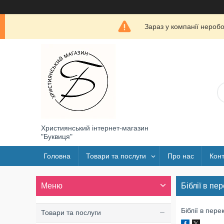
Зараз у компанії нероб
Християнський інтернет-магазин
"Буквиця"
Головна
Товари та послуги
Про нас
Конт
Біблії в пер
Біблії в пере
Товари та послуги