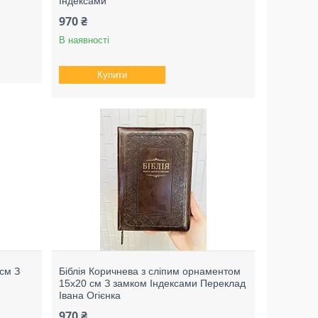
Індексами
970 ₴
В наявності
Купити
 см З
Біблія Коричнева з сліпим орнаментом
15х20 см З замком Індексами Переклад
Івана Огієнка
970 ₴