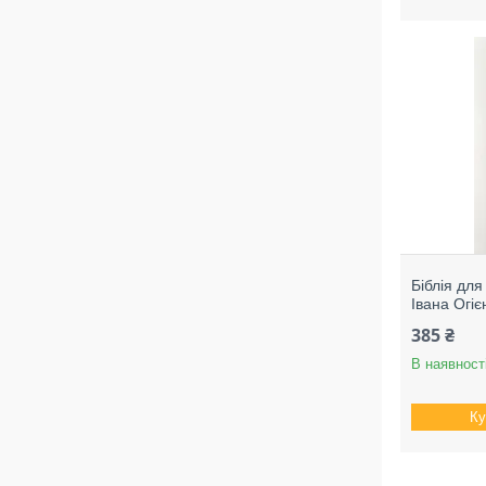
Біблія для
Івана Огіє
385 ₴
В наявност
Ку