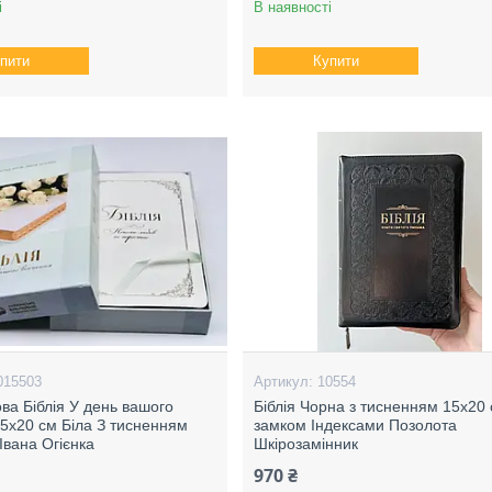
і
В наявності
пити
Купити
015503
10554
ва Біблія У день вашого
Біблія Чорна з тисненням 15х20 
15х20 см Біла З тисненням
замком Індексами Позолота
Івана Огієнка
Шкірозамінник
970 ₴