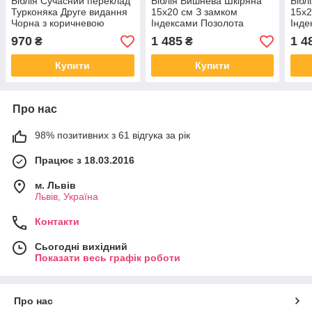
Біблія Сучасний переклад
Біблія Вишнева Шкіряна
Бібл
Турконяка Друге видання
15х20 см З замком
15х2
Чорна з коричневою
Індексами Позолота
Інде
вставкою 15х20 см З
970
1 485
1 4
₴
₴
замком Індексами
Купити
Купити
Про нас
98% позитивних з 61 відгука за рік
Працює з 18.03.2016
м. Львів
Львів, Україна
Контакти
Сьогодні вихідний
Показати весь графік роботи
Про нас