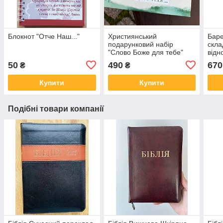
Блокнот "Отче Наш..."
Християнський
Баре
подарунковий набір
скла
"Слово Боже для тебе"
відн
зелений
50
490
670
₴
₴
Купити
Купити
Подібні товари компанії