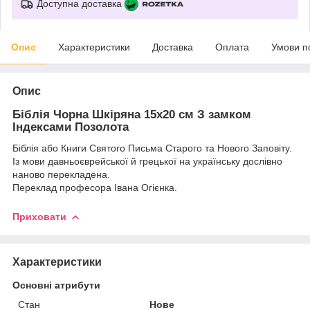
Доступна доставка
Опис
Характеристики
Доставка
Оплата
Умови п
Опис
Біблія Чорна Шкіряна 15х20 см З замком
Індексами Позолота
Біблія або Книги Святого Письма Старого та Нового Заповіту.
Із мови давньоєврейської й грецької на українську дослівно
наново перекладена.
Переклад професора Івана Огієнка.
Приховати
Характеристики
Основні атрибути
Стан
Нове