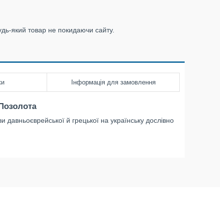
удь-який товар не покидаючи сайту.
ки
Інформація для замовлення
 Позолота
ви давньоєврейської й грецької на українську дослівно