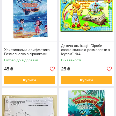
Дитяча аплікація "Зроби
Християнська арифметика.
своєю звичкою розмовляти з
Розмальовка з віршиками
Ісусом" №4
Готово до відправки
В наявності
45
25
₴
₴
Купити
Купити