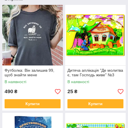
Футболка: Він залишив 99,
Дитяча аплікація "Де молитва
щоб знайти мене
є, там Господь живе" №3
В наявності
В наявності
490
25
₴
₴
Купити
Купити