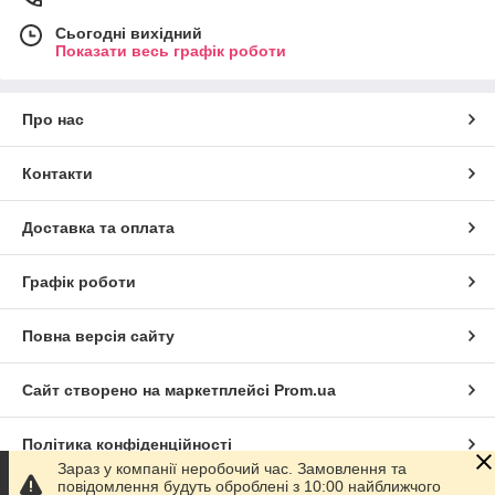
Термін доставки залежить від вибраного способу. Ми
Сьогодні вихідний
пропонуємо сплатити замовлення найбільш зручним для вас
Показати весь графік роботи
способом, як банківським переказам, так і при отриманні у
своєму місті. Ми намагаємося обробляти і відправляти
покупцям замовлення швидко і надійно.
Про нас
Божих вам благословень!
Християнський інтернет-магазин "Буквиця"
Контакти
Доставка та оплата
Графік роботи
Повна версія сайту
Сайт створено на маркетплейсі
Prom.ua
Політика конфіденційності
Зараз у компанії неробочий час. Замовлення та
повідомлення будуть оброблені з 10:00 найближчого