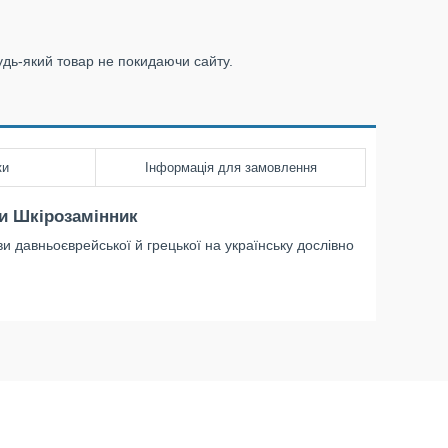
удь-який товар не покидаючи сайту.
ки
Інформація для замовлення
си Шкірозамінник
ви давньоєврейської й грецької на українську дослівно