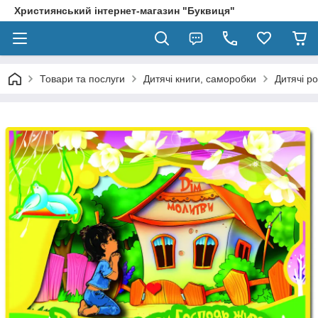
Християнський інтернет-магазин "Буквиця"
Товари та послуги
Дитячі книги, саморобки
Дитячі р