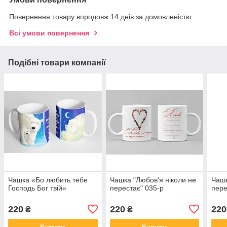
Повернення товару впродовж 14 днів за домовленістю
Всі умови повернення
Подібні товари компанії
Чашка «Бо любить тебе
Чашка "Любов'я ніколи не
Чашк
Господь Бог твій»
перестає" 035-р
пере
220
220
220
₴
₴
Купити
Купити