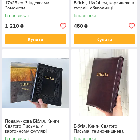
17х25 см З індексами
Біблія, 16х24 см, коричнева в
Замочком
твердій обкладинці
В наявності
В наявності
1 210
460
₴
₴
Купити
Купити
Подарункова Біблія, Книги
Святого Письма, у
Біблія, Книги Святого
картонному футлярі
Письма, темно-вишнева
17,5х24,5 см, чорна, з
В наявності
В наявності