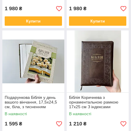
тисненням
1 980
1 980
₴
₴
Купити
Купити
Подарункова Біблія у день
Біблія Коричнева з
вашого вінчання, 17,5х24,5
орнаментальною рамкою
см, біла, з тисненням
17х25 см З індексами
Замочком
В наявності
В наявності
1 595
1 210
₴
₴