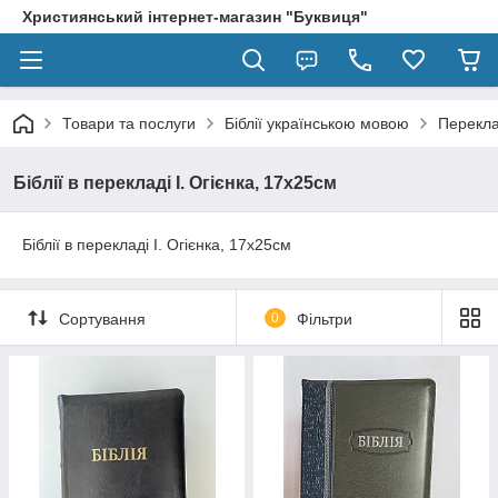
Християнський інтернет-магазин "Буквиця"
Товари та послуги
Біблії українською мовою
Перекла
Біблії в перекладі І. Огієнка, 17х25см
Біблії в перекладі І. Огієнка, 17х25см
Сортування
0
Фільтри