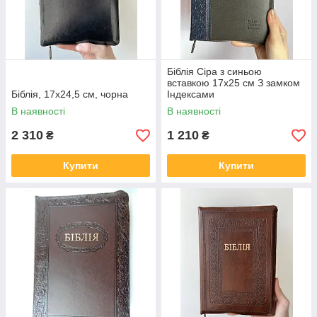
Біблія Сіра з синьою
вставкою 17х25 см З замком
Біблія, 17х24,5 см, чорна
Індексами
В наявності
В наявності
2 310
1 210
₴
₴
Купити
Купити