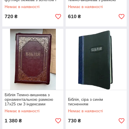
тисненням
Немає в наявності
Немає в наявності
720
610
₴
₴
Біблія Темно-вишнева з
орнаментальною рамкою
Біблія, сіра з синім
17х25 см З індексами
тисненням
Замочком
Немає в наявності
Немає в наявності
1 380
730
₴
₴