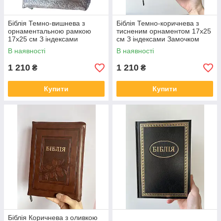
Біблія Темно-вишнева з
Біблія Темно-коричнева з
орнаментальною рамкою
тисненим орнаментом 17х25
17х25 см З індексами
см З індексами Замочком
Замочком
В наявності
В наявності
1 210
1 210
₴
₴
Купити
Купити
Біблія Коричнева з оливкою