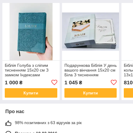
Біблія Голуба з сліпим
Подарункова Біблія У день
Бібл
тисненням 15х20 см З
вашого вінчання 15х20 см
коль
замком Індексами
Біла З тисненням
13х1
Переклад Івана Огієнка
інде
1 000
1 045
810
₴
₴
Купити
Купити
Про нас
98% позитивних з 63 відгуків за рік