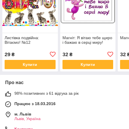
Листівка подвійна:
Магніт: Я вітаю тебе щиро
Магн
Вітаємо! №12
і бажаю в серці миру!
29
32
32
₴
₴
Купити
Купити
Про нас
98% позитивних з 61 відгука за рік
Працює з 18.03.2016
м. Львів
Львів, Україна
Контакти