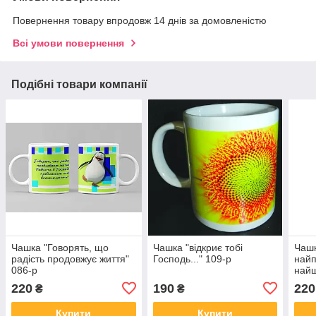
Повернення товару впродовж 14 днів за домовленістю
Всі умови повернення
Подібні товари компанії
Чашка "Говорять, що
Чашка "відкриє тобі
Чаш
радість продовжує життя"
Господь..." 109-р
найп
086-р
най
220
190
220
₴
₴
Купити
Купити