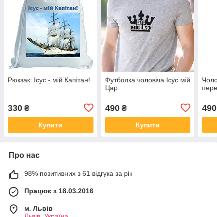
Рюкзак: Ісус - мій Капітан!
Футболка чоловіча Ісус мій
Чоло
Цар
пере
330
490
490
₴
₴
Купити
Купити
Про нас
98% позитивних з 61 відгука за рік
Працює з 18.03.2016
м. Львів
Львів, Україна