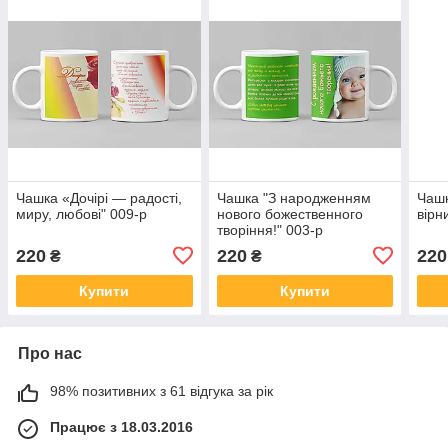
Чашка «Дочірі — радості,
Чашка "З народженням
Чаш
миру, любові" 009-р
нового божественного
вірн
творіння!" 003-р
220
220
220
₴
₴
Купити
Купити
Про нас
98% позитивних з 61 відгука за рік
Працює з 18.03.2016