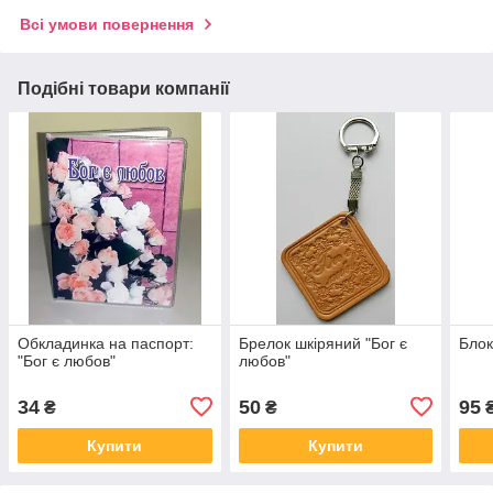
Всі умови повернення
Подібні товари компанії
Обкладинка на паспорт:
Брелок шкіряний "Бог є
Блок
"Бог є любов"
любов"
34
50
95
₴
₴
Купити
Купити