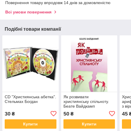
Повернення товару впродовж 14 днів за домовленістю
Всі умови повернення
Подібні товари компанії
CD "Християнська абетка".
Як розвивати
Хрис
Стельмах Богдан
християнську спільноту.
ариф
Беате Вайдкамп
з ві
30
50
45
₴
₴
Купити
Купити