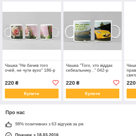
Чашка "Не бачив того
Чашка "Того, хто віддає
Чашк
очей, не чути вухо" 186-р
себеальнику..." 042-р
прав
свят
220
220
220
₴
₴
Купити
Купити
Про нас
98% позитивних з 63 відгуків за рік
Працює з 18.03.2016