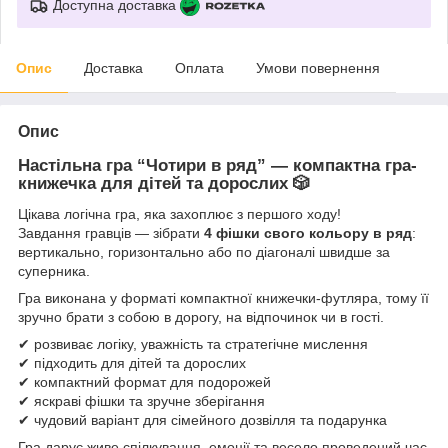
Доступна доставка
Опис
Доставка
Оплата
Умови повернення
Опис
Настільна гра “Чотири в ряд” — компактна гра-
книжечка для дітей та дорослих 🎲
Цікава логічна гра, яка захоплює з першого ходу!
Завдання гравців — зібрати
4 фішки свого кольору в ряд
:
вертикально, горизонтально або по діагоналі швидше за
суперника.
Гра виконана у форматі компактної книжечки-футляра, тому її
зручно брати з собою в дорогу, на відпочинок чи в гості.
✔ розвиває логіку, уважність та стратегічне мислення
✔ підходить для дітей та дорослих
✔ компактний формат для подорожей
✔ яскраві фішки та зручне зберігання
✔ чудовий варіант для сімейного дозвілля та подарунка
Гра дарує живе спілкування, емоції та весело проведений час