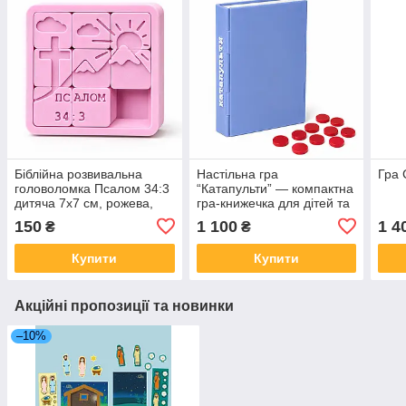
Біблійна розвивальна
Настільна гра
Гра 
головоломка Псалом 34:3
“Катапульти” — компактна
дитяча 7х7 см, рожева,
гра-книжечка для дітей та
міні головоломка для
дорослих
150
1 100
1 4
₴
₴
дітей, логічна гра в дорогу
Купити
Купити
Акційні пропозиції та новинки
–10%