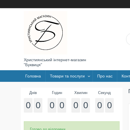
Християнський інтернет-магазин
"Буквиця"
Головна
Товари та послуги
Про нас
Конт
Днів
Годин
Хвилин
Секунд
0
0
0
0
0
0
0
0
Готово до відправки