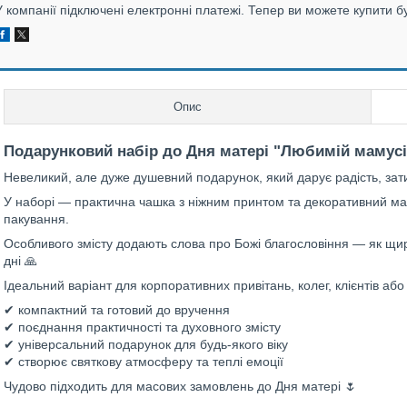
У компанії підключені електронні платежі. Тепер ви можете купити б
Опис
Подарунковий набір до Дня матері "Любимій мамусі 
Невеликий, але дуже душевний подарунок, який дарує радість, зат
У наборі — практична чашка з ніжним принтом та декоративний ма
пакування.
Особливого змісту додають слова про Божі благословіння — як щир
дні 🙏
Ідеальний варіант для корпоративних привітань, колег, клієнтів аб
✔ компактний та готовий до вручення
✔ поєднання практичності та духовного змісту
✔ універсальний подарунок для будь-якого віку
✔ створює святкову атмосферу та теплі емоції
Чудово підходить для масових замовлень до Дня матері 🌷