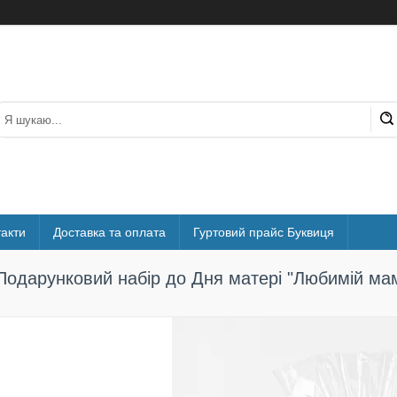
акти
Доставка та оплата
Гуртовий прайс Буквиця
Подарунковий набір до Дня матері "Любимій маму