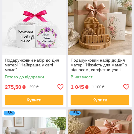
Подарунковий набір до Дня
Подарунковий набір до Дня
матері "Найкраща у світі
матері "Ніжність для мами" з
мама"
підносом, салфетницею і
декором
Готово до відправки
В наявності
275,50
1 045
₴
₴
290 ₴
1 100 ₴
Купити
Купити
–5%
–5%