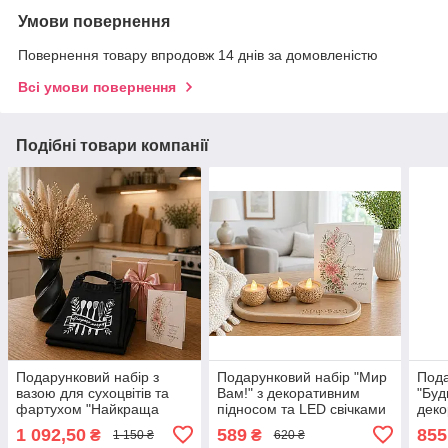
Умови повернення
Повернення товару впродовж 14 днів за домовленістю
Всі умови повернення
Подібні товари компанії
Подарунковий набір з
Подарунковий набір "Мир
Пода
вазою для сухоцвітів та
Вам!" з декоративним
"Буд
фартухом "Найкраща
підносом та LED свічками
деко
матуся"
LED 
1 092,50
589
855
₴
₴
1 150 ₴
620 ₴