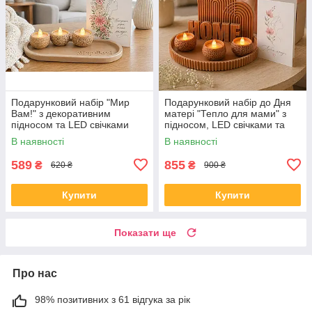
Подарунковий набір "Мир
Подарунковий набір до Дня
Вам!" з декоративним
матері "Тепло для мами" з
підносом та LED свічками
підносом, LED свічками та
листівкою
В наявності
В наявності
589
855
₴
₴
620 ₴
900 ₴
Купити
Купити
Показати ще
Про нас
98% позитивних з 61 відгука за рік