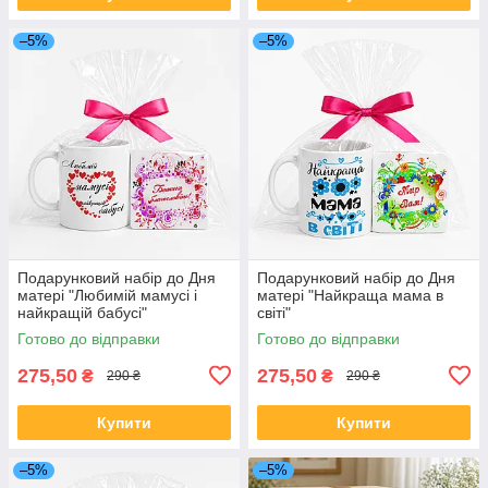
–5%
–5%
Подарунковий набір до Дня
Подарунковий набір до Дня
матері "Любимій мамусі і
матері "Найкраща мама в
найкращій бабусі"
світі"
Готово до відправки
Готово до відправки
275,50
275,50
₴
₴
290 ₴
290 ₴
Купити
Купити
–5%
–5%