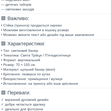
— дитячих таборів
— святкових заходів
🟩 Важливо:
• Стійка (тринога) продається окремо
• Можливе виготовлення в іншому розмірі
• Можемо змінити текст або дизайн під ваше замовлення
🟩 Характеристики:
• Тип: святковий банер
• Тематика: Свята Трійця / П’ятидесятниця
• Формат: вертикальний
• Розмір: 70 × 150 см
• Матеріал: щільний банер (вініл)
• Кріплення: люверси по кутах
• Використання: приміщення / вулиця
• Встановлення: на триногу або інше кріплення
🟩 Переваги:
✓ виразний духовний дизайн
✓ добре читається здалеку
✓ ідеально для фотозони