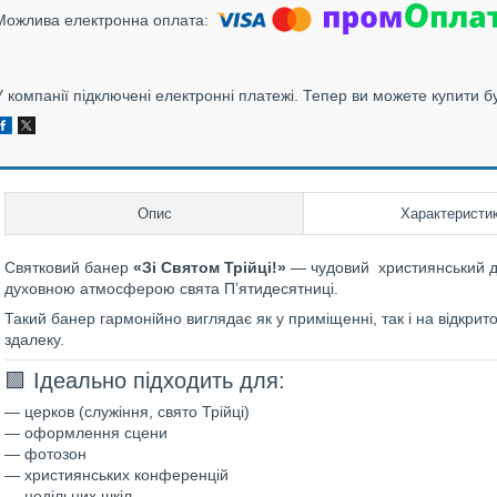
У компанії підключені електронні платежі. Тепер ви можете купити б
Опис
Характеристи
Святковий банер
«
Зі Святом Трійці!
»
— чудовий християнський де
духовною атмосферою свята П’ятидесятниці.
Такий банер гармонійно виглядає як у приміщенні, так і на відкрит
здалеку.
🟩 Ідеально підходить для:
— церков (служіння, свято Трійці)
— оформлення сцени
— фотозон
— християнських конференцій
— недільних шкіл