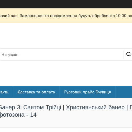
бочий час. Замовлення та повідомлення будуть оброблені з 10:00 на
акти
Доставка та оплата
Гуртовий прайс Буквиця
Банер Зі Святом Трійці | Християнський банер | 
фотозона - 14