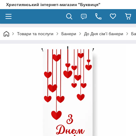
Християнський інтернет-магазин "Буквиця"
Товари та послуги
Банери
До Дня сім'ї банери
Ба