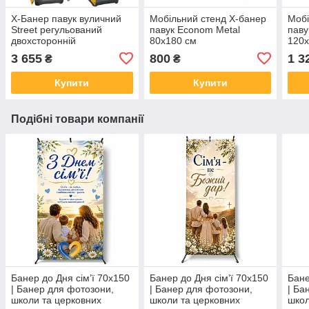
X-Банер павук вуличний
Мобільний стенд X-банер
Мобі
Street регульований
павук Econom Metal
паву
двохсторонній
80х180 см
120x
3 655
800
1 3
₴
₴
Купити
Купити
Подібні товари компанії
Банер до Дня сім’ї 70х150
Банер до Дня сім’ї 70х150
Бане
| Банер для фотозони,
| Банер для фотозони,
| Ба
школи та церковних
школи та церковних
школ