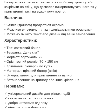
Банер можна легко встановити на мобільну триногу або
закріпити на стіну, що дозволяє використовувати його як у
приміщенні, так і на відкритому повітрі.
Важливо:
• Стійка (тринога) продається окремо
• Можливе виготовлення за індивідуальними розмірами
• Можемо змінити текст або дизайн під ваше замовлення
Характеристики:
• Тип: святковий банер
• Тематика: День сім’ї
• Формат: вертикальний
• Орієнтовний розмір: 70 × 150 см
• Кріплення: люверси по кутах
• Матеріал: щільний банер (вініл)
• Використання: для приміщення та вулиці
• Встановлення: на триногу або інше кріплення
Переваги:
✓ універсальний дизайн для різних подій
✓ святкова та тепла стилістика
✓ добре читається здалеку
✓ підходить для фотозони