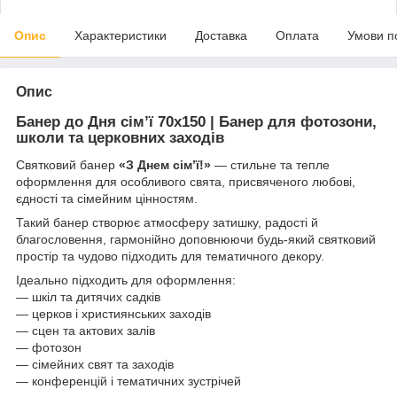
Опис
Характеристики
Доставка
Оплата
Умови п
Опис
Банер до Дня сім’ї 70х150 | Банер для фотозони,
школи та церковних заходів
Святковий банер
«З Днем сім’ї!»
— стильне та тепле
оформлення для особливого свята, присвяченого любові,
єдності та сімейним цінностям.
Такий банер створює атмосферу затишку, радості й
благословення, гармонійно доповнюючи будь-який святковий
простір та чудово підходить для тематичного декору.
Ідеально підходить для оформлення:
— шкіл та дитячих садків
— церков і християнських заходів
— сцен та актових залів
— фотозон
— сімейних свят та заходів
— конференцій і тематичних зустрічей