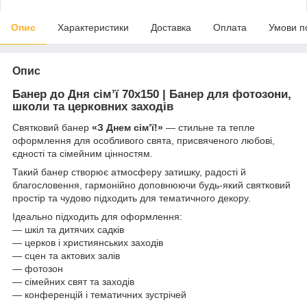
Опис
Характеристики
Доставка
Оплата
Умови п
Опис
Банер до Дня сім’ї 70х150 | Банер для фотозони,
школи та церковних заходів
Святковий банер
«З Днем сім’ї!»
— стильне та тепле
оформлення для особливого свята, присвяченого любові,
єдності та сімейним цінностям.
Такий банер створює атмосферу затишку, радості й
благословення, гармонійно доповнюючи будь-який святковий
простір та чудово підходить для тематичного декору.
Ідеально підходить для оформлення:
— шкіл та дитячих садків
— церков і християнських заходів
— сцен та актових залів
— фотозон
— сімейних свят та заходів
— конференцій і тематичних зустрічей