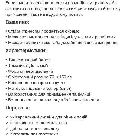
Банер можна легко встановити на мобільну триногу або
закріпити на стіну, що дозволяє використовувати його як у
приміщенні, так і на відкритому повітрі.
Важливо:
• Стійка (тринога) продається окремо
• Можливе виготовлення за індивідуальними розмірами
• Можемо змінити текст або дизайн під ваше замовлення
Характеристики:
• Тип: святковий банер
• Тематика: День сім’ї
• Формат: вертикальний
• Орієнтовний розмір: 70 × 150 см
• Кріплення: люверси по кутах
• Матеріал: щільний банер (вініл)
• Використання: для приміщення та вулиці
• Встановлення: на триногу або інше кріплення
Переваги:
✓ універсальний дизайн для різних подій
✓ святкова та тепла стилістика
✓ добре читається здалеку
✓ підходить для фотозони