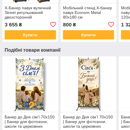
X-Банер павук вуличний
Мобільний стенд X-банер
Мобі
Street регульований
павук Econom Metal
паву
двохсторонній
80х180 см
120x
3 655
800
1 3
₴
₴
Купити
Купити
Подібні товари компанії
Банер до Дня сім’ї 70х150
Банер до Дня сім’ї 70х150
Бане
| Банер для фотозони,
| Банер для фотозони,
| Ба
школи та церковних
школи та церковних
школ