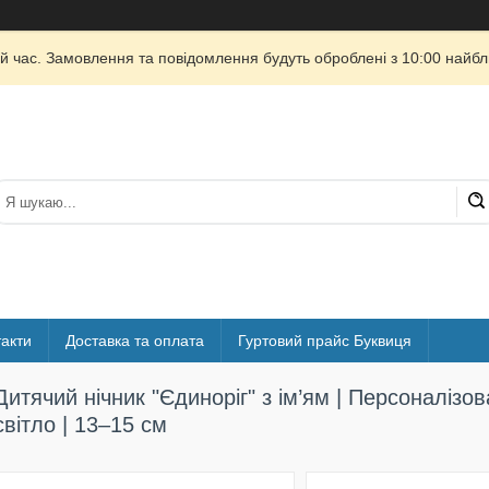
й час. Замовлення та повідомлення будуть оброблені з 10:00 найбли
акти
Доставка та оплата
Гуртовий прайс Буквиця
Дитячий нічник "Єдиноріг" з ім’ям | Персоналізо
світло | 13–15 см