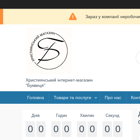
Зараз у компанії неробочи
Християнський інтернет-магазин
"Буквиця"
Головна
Товари та послуги
Про нас
Конт
Днів
Годин
Хвилин
Секунд
0
0
0
0
0
0
0
0