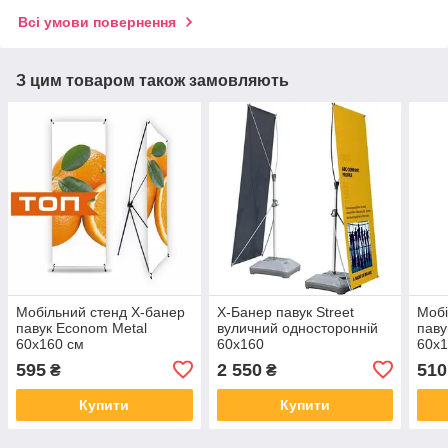
Всі умови повернення
З цим товаром також замовляють
Мобільний стенд X-банер
X-Банер павук Street
Мобі
павук Econom Metal
вуличний односторонній
паву
60x160 см
60х160
60x1
595
2 550
510
₴
₴
Купити
Купити