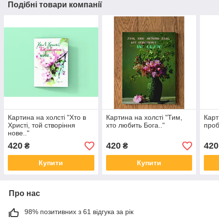
Подібні товари компанії
Картина на холсті "Хто в
Картина на холсті "Тим,
Карт
Христі, той створіння
хто любить Бога.."
проб
нове.."
420
420
420
₴
₴
Купити
Купити
Про нас
98% позитивних з 61 відгука за рік