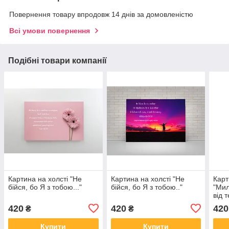
Повернення товару впродовж 14 днів за домовленістю
Всі умови повернення
Подібні товари компанії
Картина на холсті "Не
Картина на холсті "Не
Карт
бійся, бо Я з тобою..."
бійся, бо Я з тобою.."
"Мил
від 
миру
420
420
420
₴
₴
Купити
Купити