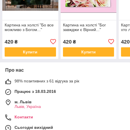
Картина на холсті "Бо все
Картина на холсті "Бог
Карт
можливо з Богом..."
завжджи є Вірний..."
хто 
420
420
420
₴
₴
Купити
Купити
Про нас
98% позитивних з 61 відгука за рік
Працює з 18.03.2016
м. Львів
Львів, Україна
Контакти
Сьогодні вихідний