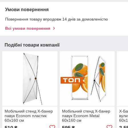
Умови повернення
Повернення товару впродовж 14 днів за домовленістю
Всі умови повернення
Подібні товари компанії
Мобільний стенд X-банер
Мобільний стенд X-банер
X-Ба
павук Econom пластик
павук Econom Metal
вули
60x160 см
60x160 см
60х
510
595
2 5
₴
₴