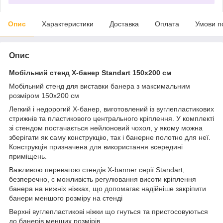
Опис
Характеристики
Доставка
Оплата
Умови п
Опис
Мобільний стенд X-банер Standart 150х200 см
Мобільний стенд для виставки банера з максимальним
розміром 150х200 см
Легкий і недорогий X-банер, виготовлений із вуглепластикових
стрижнів та пластикового центрального кріплення. У комплекті
зі стендом постачається нейлоновий чохол, у якому можна
зберігати як саму конструкцію, так і банерне полотно для неї.
Конструкція призначена для використання всередині
приміщень.
Важливою перевагою стендів X-banner серії Standart,
безперечно, є можливість регулювання висоти кріплення
банера на нижніх ніжках, що допомагає надійніше закріпити
банери меншого розміру на стенді
Верхні вуглепластикові ніжки що гнуться та пристосовуються
до банерів менших розмірів