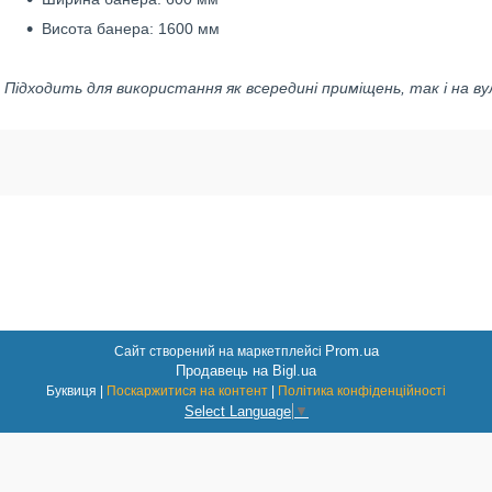
Висота банера: 1600 мм
Підходить для використання як всередині приміщень, так і на вул
Prom.ua
Сайт створений на маркетплейсі
Продавець на Bigl.ua
Буквиця |
Поскаржитися на контент
|
Політика конфіденційності
Select Language
▼