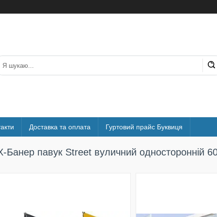
акти
Доставка та оплата
Гуртовий прайс Буквиця
X-Банер павук Street вуличний односторонній 6