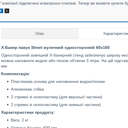
У компанії підключені електронні платежі. Тепер ви можете купити б
Опис
Характеристи
X-Банер павук Street вуличний односторонній 60х160
Односторонній зовнішній X-банерний стенд забезпечує широку експо
можна наповнити водою або піском об'ємом 3 літри. На цій підста
мм.
Комплектація:
Пластикова основа для наповнення водою/піском
Алюмінієва стійка
2 стрижні зі склопластику (для верхньої частини)
2 стрижні зі склопластику (для нижньої частини)
Характеристики продукту:
Вага: 2 кг
Ширина банера: 600 мм