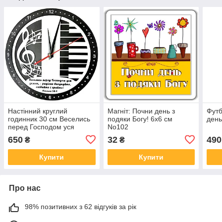
Настінний круглий
Магніт: Почни день з
Футб
годинник 30 см Веселись
подяки Богу! 6х6 см
день
перед Господом уся
No102
земле
650
32
490
₴
₴
Купити
Купити
Про нас
98% позитивних з 62 відгуків за рік