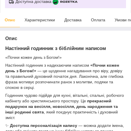
Доступна доставка
Опис
Характеристики
Доставка
Оплата
Умови п
Опис
Настінний годинник з біблійним написом
«Почни кожен день з Богом!»
Настінний годинник з надихаючим написом
«Почни кожен
день з Богом!»
— це щоденне нагадування про віру, довіру
та правильний духовний початок дня. Лаконічна, але глибока
фраза мотивує розпочинати ранок з молитви, подяки та
спокою в серці.
Годинник чудово підійде для кухні, вітальні, спальні, робочого
кабінету або християнського простору. Це
прекрасний
подарунок на весілля, новосілля, день народження та
інші родинні свята
, який поєднує практичність і духовний
зміст.
✨
Доступна персоналізація напису
— можна додати імена,
дату або змінити текст на іншу біблійну цитату за вашим