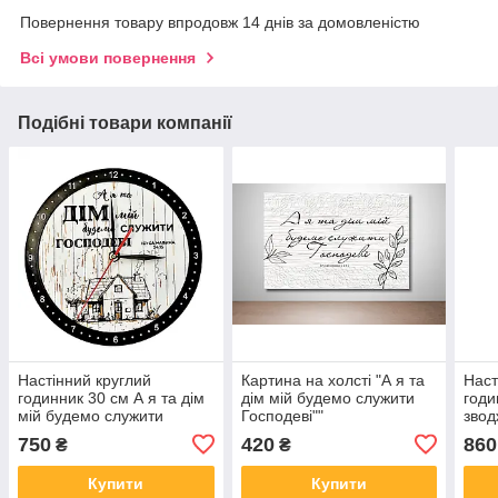
Повернення товару впродовж 14 днів за домовленістю
Всі умови повернення
Подібні товари компанії
Настінний круглий
Картина на холсті "А я та
Наст
годинник 30 см А я та дім
дім мій будемо служити
годи
мій будемо служити
Господеві""
звод
Господеві
750
420
860
₴
₴
Купити
Купити