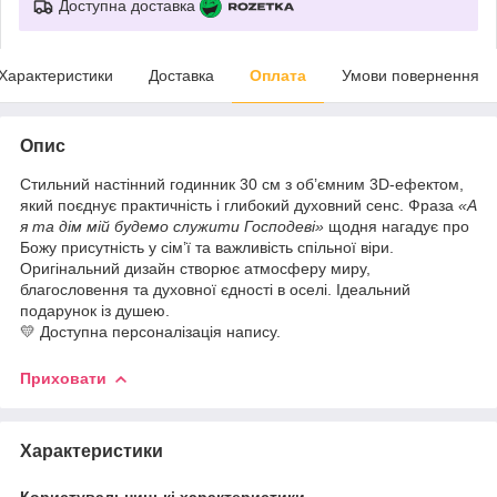
Доступна доставка
Характеристики
Доставка
Оплата
Умови повернення
Опис
Стильний настінний годинник 30 см з об’ємним 3D-ефектом,
який поєднує практичність і глибокий духовний сенс. Фраза
«А
я та дім мій будемо служити Господеві»
щодня нагадує про
Божу присутність у сім’ї та важливість спільної віри.
Оригінальний дизайн створює атмосферу миру,
благословення та духовної єдності в оселі. Ідеальний
подарунок із душею.
💛 Доступна персоналізація напису.
Приховати
Характеристики
Користувальницькі характеристики