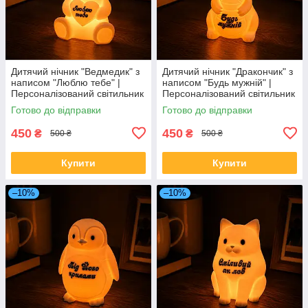
Дитячий нічник "Ведмедик" з
Дитячий нічник "Дракончик" з
написом "Люблю тебе" |
написом "Будь мужній" |
Персоналізований світильник
Персоналізований світильник
для дітей | Тепле жовте
для дітей | Тепле жовте
Готово до відправки
Готово до відправки
світло | 13–15 см
світло | 13–15 см
450
450
₴
₴
500 ₴
500 ₴
Купити
Купити
–10%
–10%