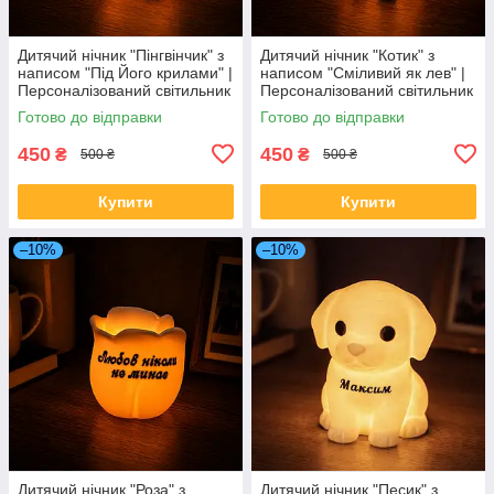
Дитячий нічник "Пінгвінчик" з
Дитячий нічник "Котик" з
написом "Під Його крилами" |
написом "Сміливий як лев" |
Персоналізований світильник
Персоналізований світильник
для дітей | Тепле жовте
для дітей | Тепле жовте
Готово до відправки
Готово до відправки
світло | 13–15 см
світло | 13–15 см
450
450
₴
₴
500 ₴
500 ₴
Купити
Купити
–10%
–10%
Дитячий нічник "Роза" з
Дитячий нічник "Песик" з