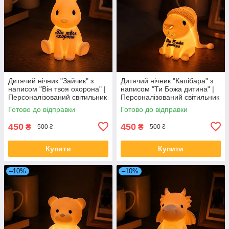
Дитячий нічник "Зайчик" з
Дитячий нічник "Капібара" з
написом "Він твоя охорона" |
написом "Ти Божа дитина" |
Персоналізований світильник
Персоналізований світильник
для дітей | Тепле жовте
для дітей | Тепле жовте
Готово до відправки
Готово до відправки
світло | 13–15 см
світло | 13–15 см
450
450
₴
₴
500 ₴
500 ₴
Купити
Купити
–10%
–10%