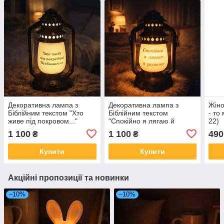
Декоративна лампа з
Декоративна лампа з
Жіно
Біблійним текстом "Хто
Біблійним текстом
- то
живе під покровом..."
"Спокійно я лягаю й
22)
засинаю..."
1 100
1 100
490
₴
₴
Купити
Купити
Акційні пропозиції та новинки
–10%
–10%