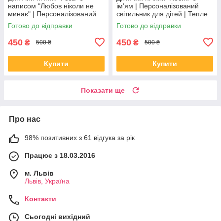
написом "Любов ніколи не
ім’ям | Персоналізований
минає" | Персоналізований
світильник для дітей | Тепле
світильник для дітей | Тепле
жовте світло | 13–15 см
Готово до відправки
Готово до відправки
жовте світло | 13–15 см
450
450
₴
₴
500 ₴
500 ₴
Купити
Купити
Показати ще
Про нас
98% позитивних з 61 відгука за рік
Працює з 18.03.2016
м. Львів
Львів, Україна
Контакти
Сьогодні вихідний