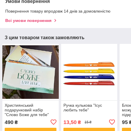
Умови повернення
Повернення товару впродовж 14 днів за домовленістю
Всі умови повернення
З цим товаром також замовляють
Християнський
Ручка кулькова "Ісус
Блок
подарунковий набір
любить тебе"
можу
"Слово Боже для тебе"
підк
зелений
490
13,50
95
₴
₴
15 ₴