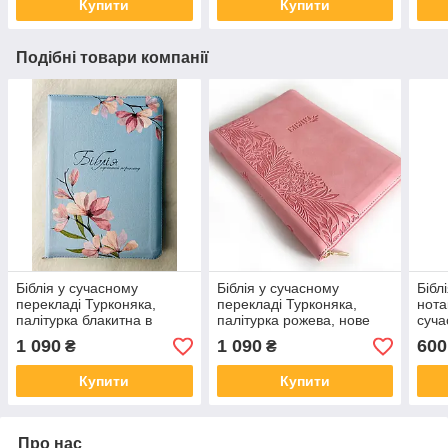
Купити
Купити
Подібні товари компанії
Біблія у сучасному
Біблія у сучасному
Бібл
перекладі Турконяка,
перекладі Турконяка,
нота
палітурка блакитна в
палітурка рожева, нове
суча
квіти,нове друге видання,
друге видання, замок,
Турк
1 090
1 090
600
₴
₴
замок, індекси, 16х22см
індекси, 16х22см
18х
Купити
Купити
Про нас