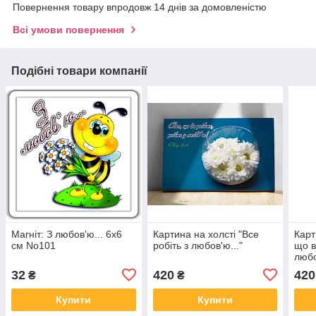
Повернення товару впродовж 14 днів за домовленістю
Всі умови повернення
Подібні товари компанії
Магніт: З любов'ю... 6х6
Картина на холсті "Все
Карт
см No101
робіть з любов'ю..."
що в
любо
32
420
420
₴
₴
Купити
Купити