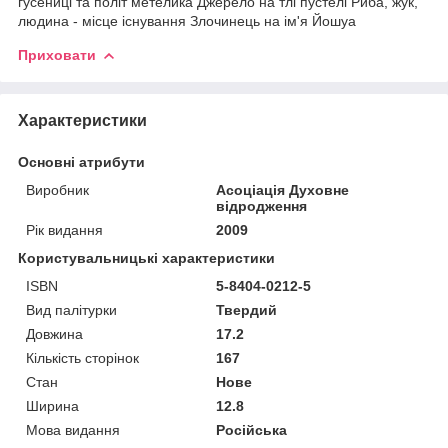
гусениці та політ метелика Джерело на тлі пустелі Риба, жук,
людина - місце існування Злочинець на ім'я Йошуа
Приховати
Характеристики
Основні атрибути
Виробник
Асоціація Духовне
відродження
Рік видання
2009
Користувальницькі характеристики
ISBN
5-8404-0212-5
Вид палітурки
Твердий
Довжина
17.2
Кількість сторінок
167
Стан
Нове
Ширина
12.8
Мова видання
Російська