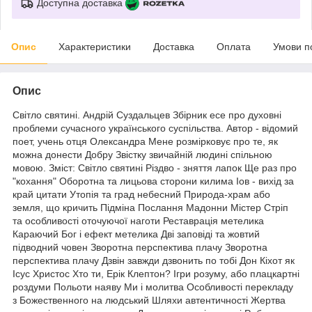
Доступна доставка
Опис
Характеристики
Доставка
Оплата
Умови п
Опис
Світло святині. Андрій Суздальцев Збірник есе про духовні
проблеми сучасного українського суспільства. Автор - відомий
поет, учень отця Олександра Мене розмірковує про те, як
можна донести Добру Звістку звичайній людині спільною
мовою. Зміст: Світло святині Різдво - зняття лапок Ще раз про
"кохання" Оборотна та лицьова сторони килима Іов - вихід за
край цитати Утопія та град небесний Природа-храм або
земля, що кричить Підміна Послання Мадонни Містер Стріп
та особливості оточуючої наготи Реставрація метелика
Караючий Бог і ефект метелика Дві заповіді та жовтий
підводний човен Зворотна перспектива плачу Зворотна
перспектива плачу Дзвін завжди дзвонить по тобі Дон Кіхот як
Ісус Христос Хто ти, Ерік Клептон? Ігри розуму, або плацкартні
роздуми Польоти наяву Ми і молитва Особливості перекладу
з Божественного на людський Шляхи автентичності Жертва