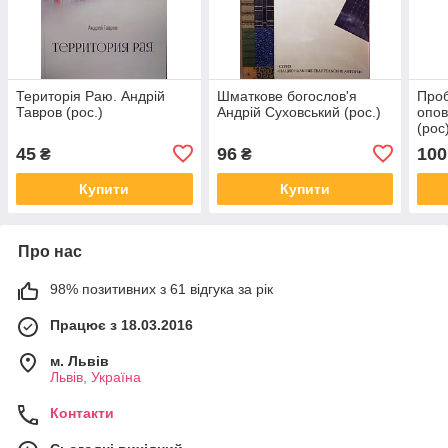
Територія Раю. Андрій
Шматкове богослов'я
Проб
Тавров (рос.)
Андрій Суховський (рос.)
опов
(рос
45
96
100
₴
₴
Купити
Купити
Про нас
98% позитивних з 61 відгука за рік
Працює з 18.03.2016
м. Львів
Львів, Україна
Контакти