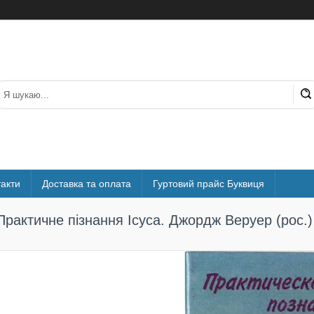
акти
Доставка та оплата
Гуртовий прайс Буквиця
Практичне пізнання Ісуса. Джордж Веруер (рос.)