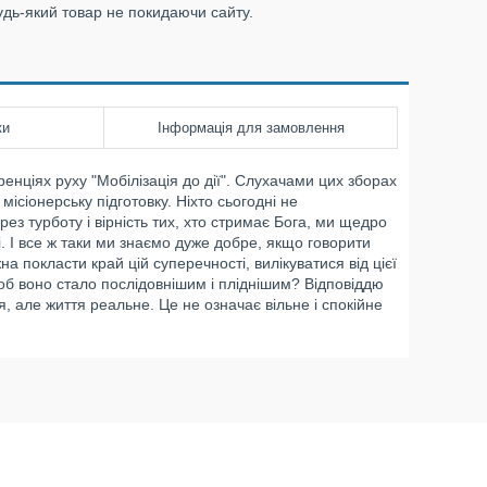
удь-який товар не покидаючи сайту.
ки
Інформація для замовлення
енціях руху "Мобілізація до дії". Слухачами цих зборах
ісіонерську підготовку. Ніхто сьогодні не
ез турботу і вірність тих, хто стримає Бога, ми щедро
ті. І все ж таки ми знаємо дуже добре, якщо говорити
 покласти край цій суперечності, вилікуватися від цієї
щоб воно стало послідовнішим і пліднішим? Відповіддю
я, але життя реальне. Це не означає вільне і спокійне