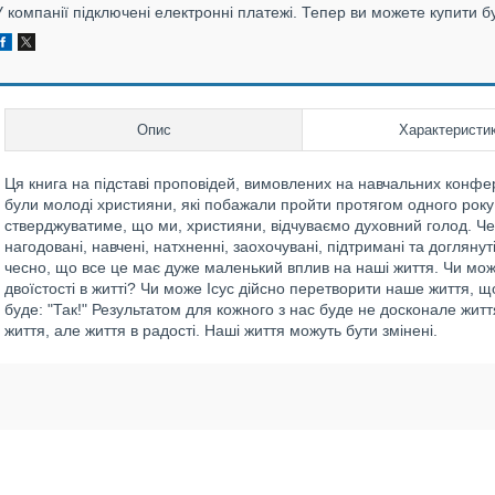
У компанії підключені електронні платежі. Тепер ви можете купити б
Опис
Характеристи
Ця книга на підставі проповідей, вимовлених на навчальних конфер
були молоді християни, які побажали пройти протягом одного року м
стверджуватиме, що ми, християни, відчуваємо духовний голод. Чер
нагодовані, навчені, натхненні, заохочувані, підтримані та догляну
чесно, що все це має дуже маленький вплив на наші життя. Чи можна
двоїстості в житті? Чи може Ісус дійсно перетворити наше життя, 
буде: "Так!" Результатом для кожного з нас буде не досконале житт
життя, але життя в радості. Наші життя можуть бути змінені.