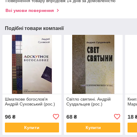
Повернення товару впродовж 14 днів за домовленістю
Всі умови повернення
Подібні товари компанії
Шматкове богослов'я
Світло святині. Андрій
Книг
Андрій Суховський (рос.)
Суздальцев (рос.)
Мари
96
68
18
₴
₴
Купити
Купити