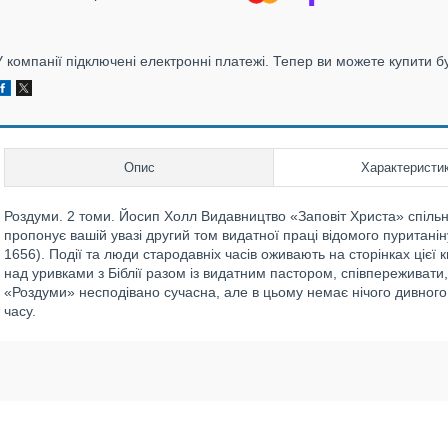
У компанії підключені електронні платежі. Тепер ви можете купити б
Опис
Характеристи
Роздуми. 2 томи. Йосип Холл Видавництво «Заповіт Христа» спіл
пропонує вашій увазі другий том видатної праці відомого пуритані
1656). Події та люди стародавніх часів оживають на сторінках цієї
над уривками з Біблії разом із видатним пастором, співпереживати,
«Роздуми» несподівано сучасна, але в цьому немає нічого дивного, 
часу.