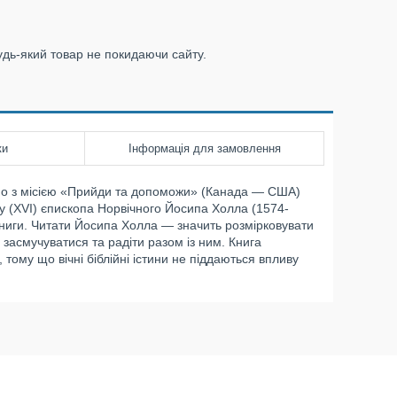
удь-який товар не покидаючи сайту.
ки
Інформація для замовлення
ьно з місією «Прийди та допоможи» (Канада — США)
ну (XVI) єпископа Норвічного Йосипа Холла (1574-
 книги. Читати Йосипа Холла — значить розмірковувати
 засмучуватися та радіти разом із ним. Книга
тому що вічні біблійні істини не піддаються впливу