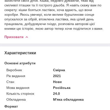
захистити своїх діток. Кішка, недовго думаючи, тікає від
сміливої пташки та її гострого дзьоба. Я навіть скажу вам по
секрету: кішки бояться ластівок, хоча вдають, що вони
хоробри. Якось увечері, коли велике бурштинове сонце
опускалося за обрій, втомлена ластівка, яка цілий день
працювала, добудовуючи гніздо, розповіла авторові цієї
книжки цю історію, якою автор тепер хоче поділитися з вами.
Приховати
Характеристики
Основні атрибути
Виробник
Смірна
Рік видання
2021
Стан
Нове
Мова видання
Російська
Кількість сторінок
24.0
Обкладинка
М'яка обкладинка
Формат