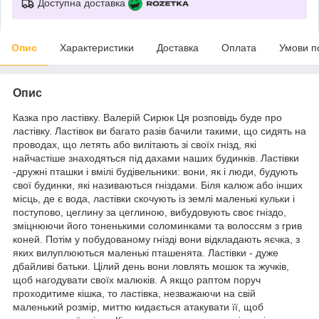
Доступна доставка
Опис
Характеристики
Доставка
Оплата
Умови п
Опис
Казка про ластівку. Валерій Сирюк Ця розповідь буде про
ластівку. Ластівок ви багато разів бачили такими, що сидять на
проводах, що летять або вилітають зі своїх гнізд, які
найчастіше знаходяться під дахами наших будинків. Ластівки
-дружні пташки і вмілі будівельники: вони, як і люди, будують
свої будинки, які називаються гніздами. Біля калюж або інших
місць, де є вода, ластівки скочують із землі маленькі кульки і
поступово, цеглину за цеглиною, вибудовують своє гніздо,
зміцнюючи його тоненькими соломинками та волоссям з грив
коней. Потім у побудованому гнізді вони відкладають яєчка, з
яких вилуплюються маленькі пташенята. Ластівки - дуже
дбайливі батьки. Цілий день вони ловлять мошок та жучків,
щоб нагодувати своїх малюків. А якщо раптом поруч
проходитиме кішка, то ластівка, незважаючи на свій
маленький розмір, миттю кидається атакувати її, щоб