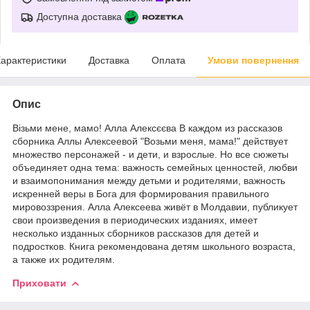
Доступна доставка
арактеристики
Доставка
Оплата
Умови повернення
Опис
Візьми мене, мамо! Алла Алексєєва В каждом из рассказов
сборника Аллы Алексеевой "Возьми меня, мама!" действует
множество персонажей - и дети, и взрослые. Но все сюжеты
объединяет одна тема: важность семейных ценностей, любви
и взаимопонимания между детьми и родителями, важность
искренней веры в Бога для формирования правильного
мировоззрения. Алла Алексеева живёт в Молдавии, публикует
свои произведения в периодических изданиях, имеет
несколько изданных сборников рассказов для детей и
подростков. Книга рекомендована детям школьного возраста,
а также их родителям.
Приховати