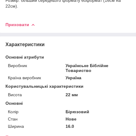
Розмір: більший середнього формату 60формат (16см на
22см).
Приховати
Характеристики
Основні атрибути
Виробник
Українське Біблійне
Товариство
Країна виробник
Україна
Користувальницькі характеристики
Висота
22 мм
Основні
Колір
Бірюзовий
Стан
Нове
Ширина
16.0