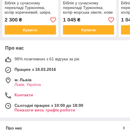
Біблія у сучасному
Біблія у сучасному
Бібл
перекладі Турконяка,
перекладі Турконяка,
пере
колір коричневий, шкіра,
колір морська хвиля, нове
колі
друге видання, замок,
друге видання, замок,
друг
2 300
1 045
1 0
₴
₴
індекси, 16х22см
індекси, 16х22см
інде
Купити
Купити
Про нас
98% позитивних з 61 відгука за рік
Працює з 18.03.2016
м. Львів
Львів, Україна
Контакти
Сьогодні працює з 10:00 до 18:00
Показати весь графік роботи
Про нас