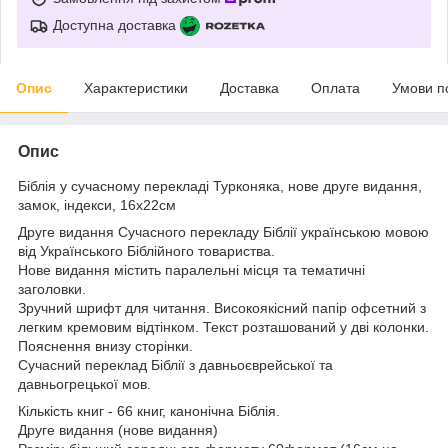
Доступна доставка
Опис
Характеристики
Доставка
Оплата
Умови п
Опис
Біблія у сучасному перекладі Турконяка, нове друге видання,
замок, індекси, 16х22см
Друге видання Сучасного перекладу Біблії українською мовою
від Українського Біблійного товариства.
Нове видання містить паралельні місця та тематичні
заголовки.
Зручний шрифт для читання. Високоякісний папір офсетний з
легким кремовим відтінком. Текст розташований у дві колонки.
Пояснення внизу сторінки.
Сучасний переклад Біблії з давньоєврейської та
давньогрецької мов.
Кількість книг - 66 книг, канонічна Біблія.
Друге видання (нове видання)