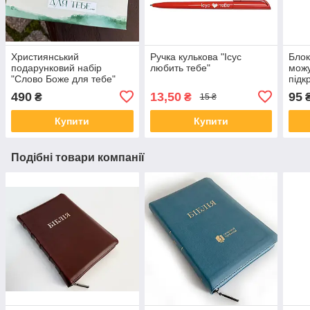
Християнський
Ручка кулькова "Ісус
Блок
подарунковий набір
любить тебе"
можу
"Слово Боже для тебе"
підк
зелений
490
13,50
95
₴
₴
15 ₴
Купити
Купити
Подібні товари компанії