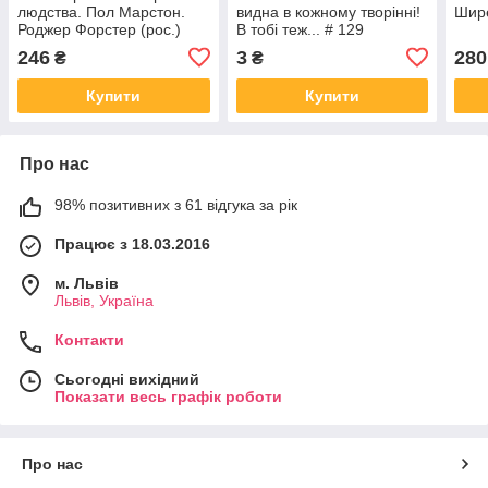
людства. Пол Марстон.
видна в кожному творінні!
Шир
Роджер Форстер (рос.)
В тобі теж... # 129
246
3
280
₴
₴
Купити
Купити
Про нас
98% позитивних з 61 відгука за рік
Працює з 18.03.2016
м. Львів
Львів, Україна
Контакти
Сьогодні вихідний
Показати весь графік роботи
Про нас