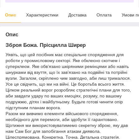
Опис
Характеристики
Доставка
Оплата
Умови п
Опис
Зброя Божа. Прісцилла Ширер
Уявіть, що цей посібник має спеціальне спорядження для
роботи у промисловому секторі. Яке обклеєно скотчем і
суперклеєм. Яке обв’язано шкіряними ремінцями або навіть
шнурками від взуття, що їх зав’язано на подвійні та потрійні
вузли. Загалом, скріплено чим завгодно, аби лиш трималося.
Усе це свідчить, що ми на війні. Це боротьба всього життя.
Цілком реальний ворог розробляє стратегічні плани для того,
аби завдати удару по ваших емоціях, розуму, по вашому
подружжю, дітях і майбутньому. Будьте готові чинити опір
підступним планам ворога.
Разом ми вивчимо елементи військового спорядження,
необхідного для перемоги, аби здобути її гарантовано.
Щотижня ми використовуватимемо секретну зброю, яку дав
нам Сам Бог для запобігання атакам диявола.
Цілеспрямована. Конкретна. Точна. Детальна стратегія.