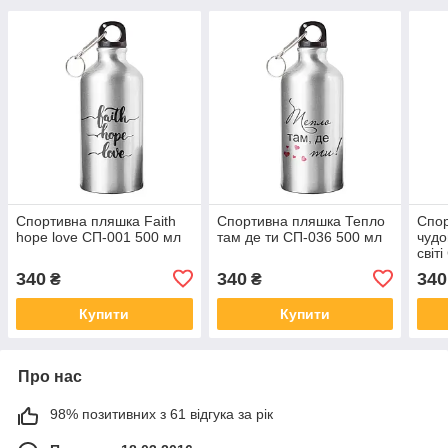
Спортивна пляшка Faith
Спортивна пляшка Тепло
Спо
hope love СП-001 500 мл
там де ти СП-036 500 мл
чудо
світ
340
340
340
₴
₴
Купити
Купити
Про нас
98% позитивних з 61 відгука за рік