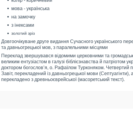
колір - коричневий
мова - українська
на замочку
з інексами
золотий зріз
Довгоочікуване друге видання Сучасного українського пер
та давньогрецької мов, з паралельними місцями
Переклад звершувався відомими церковними та громадськи
великим ентузіастом в галузі біблієзнавства й патріотом ук
доктором богослов’я, о. Рафаїлом Турконяком. Четвертий п
Завіт, перекладений із давньогрецької мови (Септуагінти),
перекладено з древньоєврейської (масоретський текст).