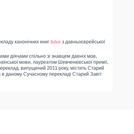
екладу канонічних книг
з давньоєврейської
Біблії
ми діячами спільно зі знавцем давніх мов,
раїнської мови, лауреатом Шевченківської премії,
ереклад, випущений 2011 року, містить Старий
 а в даному Сучасному перекладі Старий Завіт