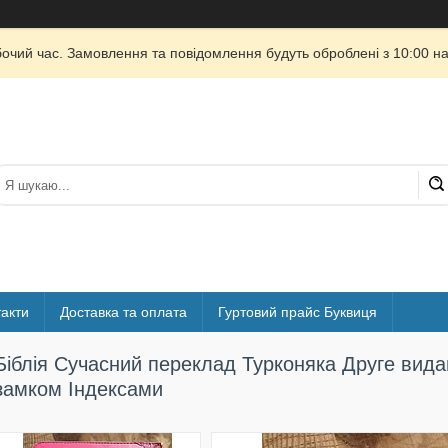
бочий час. Замовлення та повідомлення будуть оброблені з 10:00 на
акти
Доставка та оплата
Гуртовий прайс Буквиця
Біблія Сучасний переклад Турконяка Друге вид
замком Індексами