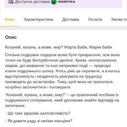
Доступна доставка
Опис
Характеристики
Доставка
Оплата
Умови п
Опис
Коханий, кохана, а може, мир? Марта Бабік, Марек Бабік
Спільна подружня подорож може бути прекрасною, але вона
точно не буде безтурботною ідилією. Кризи, непорозуміння,
сварки, дні мовчання та інші неприємні події — природні
етапи подружнього шляху. Хтось уміє це пережити, а в когось
відстороненість і нездатність реагувати на труднощі
призводять до катастрофи. Тому, щоб вона не трапилася,
потрібно заспокоїтися і поговорити.
“Коханий, кохана, а може, мир?” – це практичний посібник із
подружнього спілкування, який допоможе знайти відповіді на
запитання:
· Що таке здорова наполегливість?
· Як давати раду зі своїми емоціям?