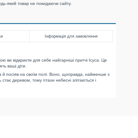
удь-який товар не покидаючи сайту.
ки
Інформація для замовлення
ю ви відкриєте для себе найгарніші притчі Ісуса. Це
ть ваші діти.
а й посіяв на своїм полі. Воно, щоправда, найменше з
ть стає деревом, тому птахи небесні злітаються і