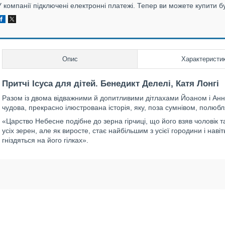
У компанії підключені електронні платежі. Тепер ви можете купити б
Опис
Характеристи
Притчі Ісуса для дітей. Бенедикт Делелі, Катя Лонгі
Разом із двома відважними й допитливими дітлахами Йоаном і Анно
чудова, прекрасно ілюстрована історія, яку, поза сумнівом, полюбля
«Царство Небесне подібне до зерна гірчиці, що його взяв чоловік т
усіх зерен, але як виросте, стає найбільшим з усієї городини і наві
гніздяться на його гілках».