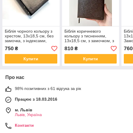
Біблія чорного кольору з
Біблія коричневого
Бібл
хрестом, 13х18,5 см, без
кольору з тисненням,
13х1
замочка, з індексами,
13х18,5 см, з замочком, з
Замо
золотий зріз
індексами, золотий зріз
750
810
760
₴
₴
Купити
Купити
Про нас
98% позитивних з 61 відгука за рік
Працює з 18.03.2016
м. Львів
Львів, Україна
Контакти