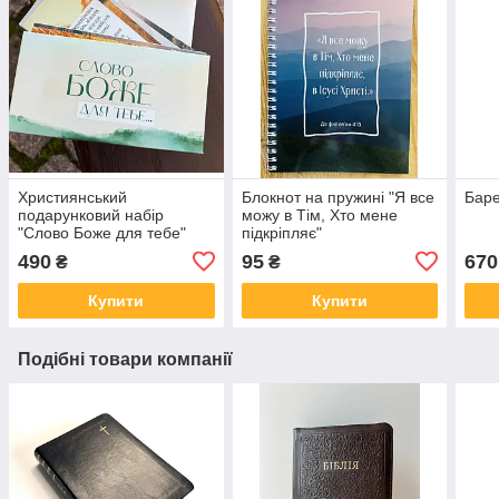
Християнський
Блокнот на пружині "Я все
Баре
подарунковий набір
можу в Тім, Хто мене
"Слово Боже для тебе"
підкріпляє"
зелений
490
95
670
₴
₴
Купити
Купити
Подібні товари компанії