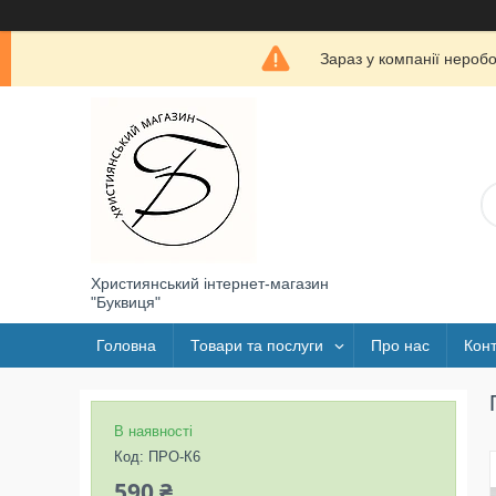
Зараз у компанії нероб
Християнський інтернет-магазин
"Буквиця"
Головна
Товари та послуги
Про нас
Конт
В наявності
Код:
ПРО-К6
590 ₴