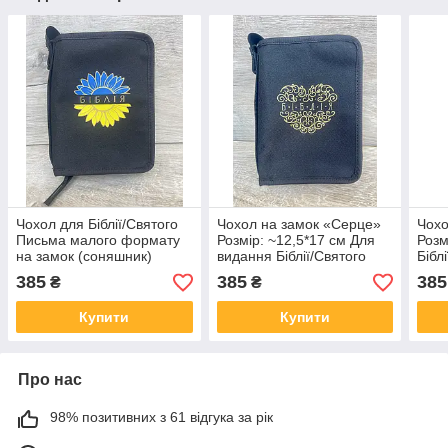
Чохол для Біблії/Святого
Чохол на замок «Серце»
Чохо
Письма малого формату
Розмір: ~12,5*17 см Для
Розм
на замок (соняшник)
видання Біблії/Святого
Бібл
Розмір: ~12,5*17 см
Письма малого формату
мал
385
385
385
₴
₴
Купити
Купити
Про нас
98% позитивних з 61 відгука за рік