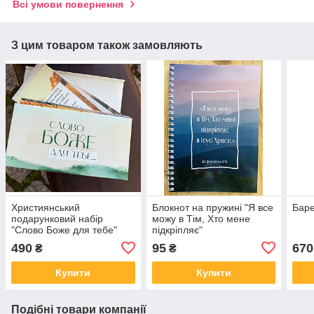
Всі умови повернення
З цим товаром також замовляють
Християнський
Блокнот на пружині "Я все
Баре
подарунковий набір
можу в Тім, Хто мене
"Слово Боже для тебе"
підкріпляє"
зелений
490
95
670
₴
₴
Купити
Купити
Подібні товари компанії