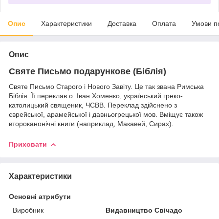
Опис
Характеристики
Доставка
Оплата
Умови п
Опис
Святе Письмо подарункове (Біблія)
Святе Письмо Старого і Нового Завіту. Це так звана Римська
Біблія. Її переклав о. Іван Хоменко, український греко-
католицький священик, ЧСВВ. Переклад здійснено з
єврейської, арамейської і давньогрецької мов. Вміщує також
второканонічні книги (наприклад, Макавей, Сирах).
Приховати
Характеристики
Основні атрибути
Виробник
Видавництво Свічадо