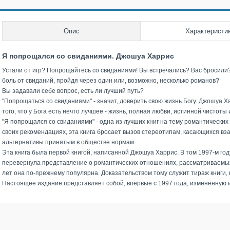
Опис
Характеристи
Я попрощался со свиданиями. Джошуа Харрис
Устали от игр? Попрощайтесь со свиданиями! Вы встречались? Вас бросили?
боль от свиданий, пройдя через один или, возможно, несколько романов?
Вы задавали себе вопрос, есть ли лучший путь?
"Попрощаться со свиданиями" - значит, доверить свою жизнь Богу. Джошуа 
того, что у Бога есть нечто лучшее - жизнь, полная любви, истинной чистот
"Я попрощался со свиданиями" - одна из лучших книг на тему романтических
своих рекомендациях, эта книга бросает вызов стереотипам, касающихся в
альтернативы принятым в обществе нормам.
Эта книга была первой книгой, написанной Джошуа Харрис. В том 1997-м году
перевернула представление о романтических отношениях, рассматриваемых 
лет она по-прежнему популярна. Доказательством тому служит тираж книги, 
Настоящее издание представляет собой, впервые с 1997 года, изменённую