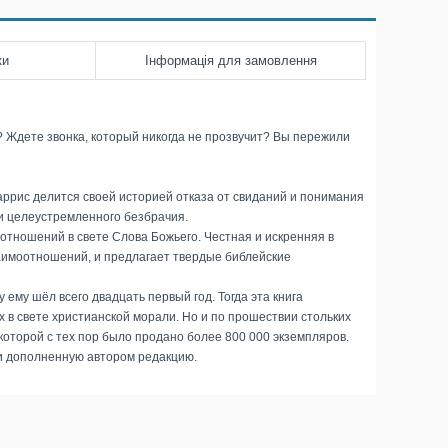
ки
Інформація для замовлення
 Ждете звонка, который никогда не прозвучит? Вы пережили
Харрис делится своей историей отказа от свиданий и понимания
ы и целеустремленного безбрачия.
 отношений в свете Слова Божьего. Честная и искренняя в
заимоотношений, и предлагает твердые библейские
 ему шёл всего двадцать первый год. Тогда эта книга
в свете христианской морали. Но и по прошествии стольких
которой с тех пор было продано более 800 000 экземпляров.
 и дополненную автором редакцию.