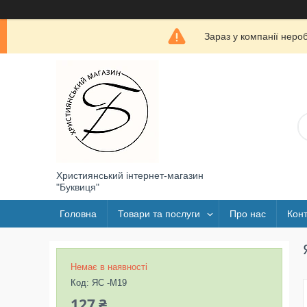
Зараз у компанії неро
Християнський інтернет-магазин
"Буквиця"
Головна
Товари та послуги
Про нас
Конт
Немає в наявності
Код:
ЯС -М19
127 ₴